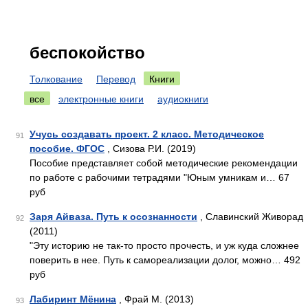
беспокойство
Толкование
Перевод
Книги
все
электронные книги
аудиокниги
Учусь создавать проект. 2 класс. Методическое
91
пособие. ФГОС
, Сизова Р.И. (2019)
Пособие представляет собой методические рекомендации
по работе с рабочими тетрадями "Юным умникам и… 67
руб
Заря Айваза. Путь к осознанности
, Славинский Живорад
92
(2011)
"Эту историю не так-то просто прочесть, и уж куда сложнее
поверить в нее. Путь к самореализации долог, можно… 492
руб
Лабиринт Мёнина
, Фрай М. (2013)
93