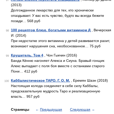
97
(2013)
Долгожданное лекарство для тех, кто хронически
опаздывает. У вас есть чувство, будто вы всегда бежите
позади… 568 руб
100 рецептов блюд, богатыми витамином Д
, Вечерская
98
И. (2014)
При недостатке этого витамина у детей развивается рахит,
возникают нарушения сна, необоснованное… 75 руб
Крушитель. Том 4
, Чон Гыкчин (2016)
99
Банда Кённю нагоняет Алекса и Сиуна. Бравый гонщик
Алекс выпадает с поля боя вместе с останками старого
Пони… 412 руб
Каббалистическое ТАРО. Г. О. М.
, Еремян Шаэн (2018)
100
Настоящая колода соединяет в себе силу Каббалы,
предсказательную мудрость Таро и реализационную
власть… 957 руб
Страницы
←
Предыдущая
Следующая
→