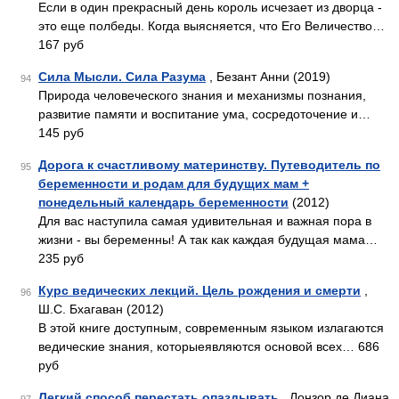
Если в один прекрасный день король исчезает из дворца -
это еще полбеды. Когда выясняется, что Его Величество…
167 руб
Сила Мысли. Сила Разума
, Безант Анни (2019)
94
Природа человеческого знания и механизмы познания,
развитие памяти и воспитание ума, сосредоточение и…
145 руб
Дорога к счастливому материнству. Путеводитель по
95
беременности и родам для будущих мам +
понедельный календарь беременности
(2012)
Для вас наступила самая удивительная и важная пора в
жизни - вы беременны! А так как каждая будущая мама…
235 руб
Курс ведических лекций. Цель рождения и смерти
,
96
Ш.С. Бхагаван (2012)
В этой книге доступным, современным языком излагаются
ведические знания, которыеявляются основой всех… 686
руб
Легкий способ перестать опаздывать
, Лонзор де Диана